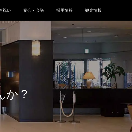
お祝い
宴会・会議
採用情報
観光情報
んか？