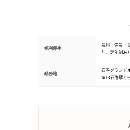
雇用・労災・
福利厚生
与、定年制あ
石巻グランドホ
勤務地
※JR石巻駅